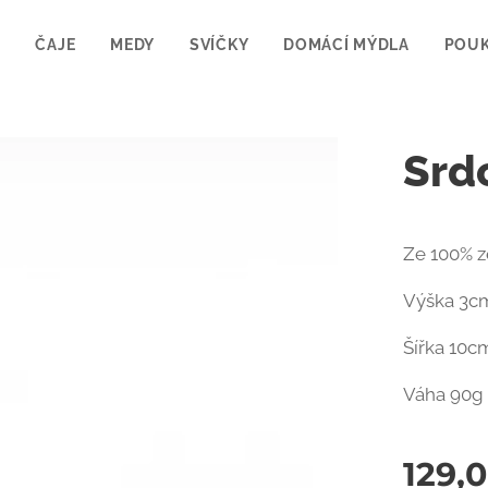
P
ČAJE
MEDY
SVÍČKY
DOMÁCÍ MÝDLA
POU
Srdc
Ze 100% z
Výška 3c
Šířka 10c
Váha 90g
129,