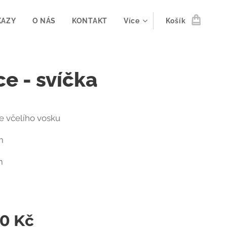
KAZY
O NÁS
KONTAKT
Více
Košík
e - svíčka
e včelího vosku
m
m
00
Kč