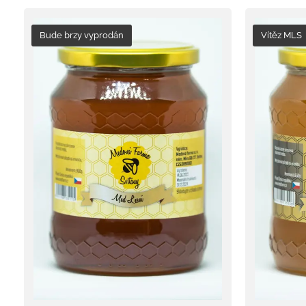
Bude brzy vyprodán
Vítěz MLS