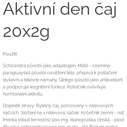
Aktivní den čaj
20x2g
Použití:
Schizandra působí jako adaptogen. Maté - cesmína
paraguayská působí osvěžení těla, přispívá k potlačení
duševní a tělesné námahy. Ginkgo působí jako antioxidant
a podporuje kognitivní funkce. Kotvičník ovlivňuje
hormonální aktivitu.
Doplněk stravy. Bylinný čaj, porcovaný v nálevových
sáčcích. Složení na 1 nálevový sáček: Kotvičník zemní - nať
(Herba tribuli terrestris) 500 mg, klanopraška čínská - plod
(Fructus schizandrae) 300 mg, maté - list (Folium mate)