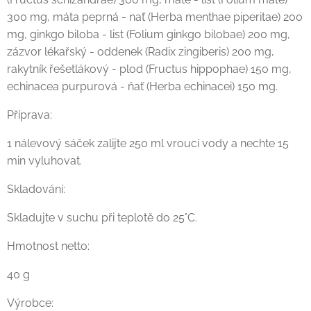
300 mg, máta peprná - nať (Herba menthae piperitae) 200
mg, ginkgo biloba - list (Folium ginkgo bilobae) 200 mg,
zázvor lékařský - oddenek (Radix zingiberis) 200 mg,
rakytník řešetlákový - plod (Fructus hippophae) 150 mg,
echinacea purpurová - ňať (Herba echinacei) 150 mg.
Příprava:
1 nálevový sáček zalijte 250 ml vroucí vody a nechte 15
min vyluhovat.
Skladování:
Skladujte v suchu při teplotě do 25˚C.
Hmotnost netto:
40 g
Výrobce: